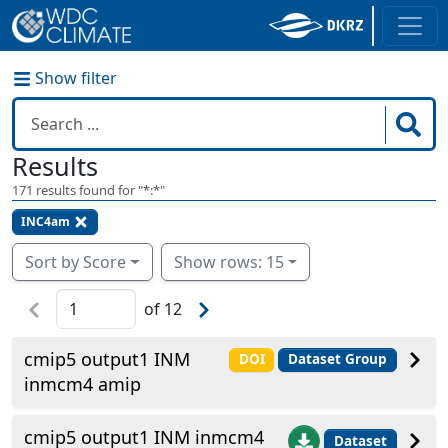
Show filter
Results
171
results found for "
*:*
"
INC4am
Sort by Score
Show rows: 15
of
12
cmip5 output1 INM
DOI
Dataset Group
inmcm4 amip
cmip5 output1 INM inmcm4
Dataset