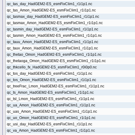
qc_tas_day_HadGEM2-ES_esmFixClim1_r1i1p1.nc
qc_tas_Amon_HadGEM2-ES_esmFixClim1_r1i1p1.nc
qc_tasmax_day_HadGEM2-ES_esmFixClim1_r1i1p1.nc
qc_tasmax_Amon_HadGEM2-ES_esmFixClim1_r1i1p1.nc
qc_tasmin_day_HadGEM2-ES_esmFixClim1_r1i1p1.nc
qc_tasmin_Amon_HadGEM2-ES_esmFixClim1_r1i1p1.nc
qc_tauu_Amon_HadGEM2-ES_esmFixClim1_r1i1p1.nc
qc_tauv_Amon_HadGEM2-ES_esmFixClim1_r1i1p1.nc
qc_thetao_Omon_HadGEM2-ES_esmFixClim1_r1i1p1.nc
qc_thetaoga_Omon_HadGEM2-ES_esmFixClim1_r1i1p1.nc
qc_thkcello_fx_HadGEM2-ES_esmFixClim1_r0i0p0.nc
qc_tos_day_HadGEM2-ES_esmFixClim1_r1i1p1.nc
qc_tos_Omon_HadGEM2-ES_esmFixClim1_r1i1p1.nc
qc_treeFrac_Lmon_HadGEM2-ES_esmFixClim1_r1i1p1.nc
qc_ts_Amon_HadGEM2-ES_esmFixClim1_r1i1p1.nc
qc_tsl_Lmon_HadGEM2-ES_esmFixClim1_r1i1p1.nc
qc_ua_Amon_HadGEM2-ES_esmFixClim1_r1i1p1.nc
qc_uas_Amon_HadGEM2-ES_esmFixClim1_r1i1p1.nc
qc_uo_Omon_HadGEM2-ES_esmFixClim1_r1i1p1.nc
qc_usi_day_HadGEM2-ES_esmFixClim1_r1i1p1.nc
qc_va_Amon_HadGEM2-ES_esmFixClim1_r1i1p1.nc