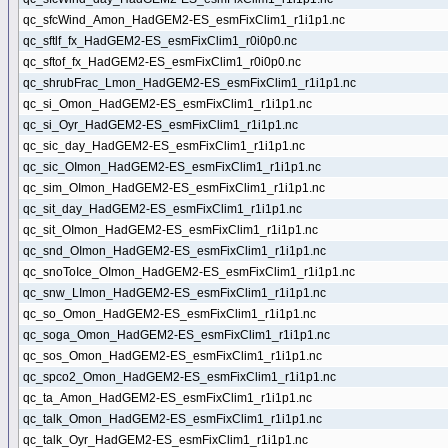
qc_sfcWind_Amon_HadGEM2-ES_esmFixClim1_r1i1p1.nc
qc_sftlf_fx_HadGEM2-ES_esmFixClim1_r0i0p0.nc
qc_sftof_fx_HadGEM2-ES_esmFixClim1_r0i0p0.nc
qc_shrubFrac_Lmon_HadGEM2-ES_esmFixClim1_r1i1p1.nc
qc_si_Omon_HadGEM2-ES_esmFixClim1_r1i1p1.nc
qc_si_Oyr_HadGEM2-ES_esmFixClim1_r1i1p1.nc
qc_sic_day_HadGEM2-ES_esmFixClim1_r1i1p1.nc
qc_sic_OImon_HadGEM2-ES_esmFixClim1_r1i1p1.nc
qc_sim_OImon_HadGEM2-ES_esmFixClim1_r1i1p1.nc
qc_sit_day_HadGEM2-ES_esmFixClim1_r1i1p1.nc
qc_sit_OImon_HadGEM2-ES_esmFixClim1_r1i1p1.nc
qc_snd_OImon_HadGEM2-ES_esmFixClim1_r1i1p1.nc
qc_snoToIce_OImon_HadGEM2-ES_esmFixClim1_r1i1p1.nc
qc_snw_LImon_HadGEM2-ES_esmFixClim1_r1i1p1.nc
qc_so_Omon_HadGEM2-ES_esmFixClim1_r1i1p1.nc
qc_soga_Omon_HadGEM2-ES_esmFixClim1_r1i1p1.nc
qc_sos_Omon_HadGEM2-ES_esmFixClim1_r1i1p1.nc
qc_spco2_Omon_HadGEM2-ES_esmFixClim1_r1i1p1.nc
qc_ta_Amon_HadGEM2-ES_esmFixClim1_r1i1p1.nc
qc_talk_Omon_HadGEM2-ES_esmFixClim1_r1i1p1.nc
qc_talk_Oyr_HadGEM2-ES_esmFixClim1_r1i1p1.nc