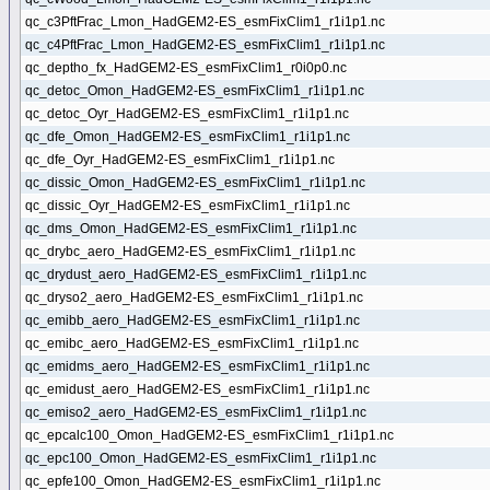
qc_c3PftFrac_Lmon_HadGEM2-ES_esmFixClim1_r1i1p1.nc
qc_c4PftFrac_Lmon_HadGEM2-ES_esmFixClim1_r1i1p1.nc
qc_deptho_fx_HadGEM2-ES_esmFixClim1_r0i0p0.nc
qc_detoc_Omon_HadGEM2-ES_esmFixClim1_r1i1p1.nc
qc_detoc_Oyr_HadGEM2-ES_esmFixClim1_r1i1p1.nc
qc_dfe_Omon_HadGEM2-ES_esmFixClim1_r1i1p1.nc
qc_dfe_Oyr_HadGEM2-ES_esmFixClim1_r1i1p1.nc
qc_dissic_Omon_HadGEM2-ES_esmFixClim1_r1i1p1.nc
qc_dissic_Oyr_HadGEM2-ES_esmFixClim1_r1i1p1.nc
qc_dms_Omon_HadGEM2-ES_esmFixClim1_r1i1p1.nc
qc_drybc_aero_HadGEM2-ES_esmFixClim1_r1i1p1.nc
qc_drydust_aero_HadGEM2-ES_esmFixClim1_r1i1p1.nc
qc_dryso2_aero_HadGEM2-ES_esmFixClim1_r1i1p1.nc
qc_emibb_aero_HadGEM2-ES_esmFixClim1_r1i1p1.nc
qc_emibc_aero_HadGEM2-ES_esmFixClim1_r1i1p1.nc
qc_emidms_aero_HadGEM2-ES_esmFixClim1_r1i1p1.nc
qc_emidust_aero_HadGEM2-ES_esmFixClim1_r1i1p1.nc
qc_emiso2_aero_HadGEM2-ES_esmFixClim1_r1i1p1.nc
qc_epcalc100_Omon_HadGEM2-ES_esmFixClim1_r1i1p1.nc
qc_epc100_Omon_HadGEM2-ES_esmFixClim1_r1i1p1.nc
qc_epfe100_Omon_HadGEM2-ES_esmFixClim1_r1i1p1.nc